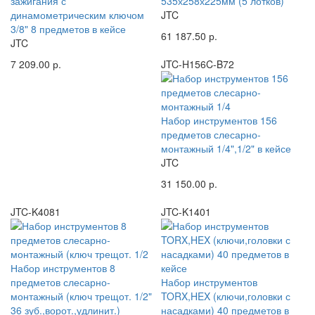
зажигания с
535х258х225мм (5 лотков)
динамометрическим ключом
JTC
3/8" 8 предметов в кейсе
61 187.50 р.
JTC
7 209.00 р.
JTC-H156C-B72
Набор инструментов 156
предметов слесарно-
монтажный 1/4",1/2" в кейсе
JTC
31 150.00 р.
JTC-K4081
JTC-K1401
Набор инструментов 8
предметов слесарно-
Набор инструментов
монтажный (ключ трещот. 1/2"
TORX,HEX (ключи,головки с
36 зуб.,ворот.,удлинит.)
насадками) 40 предметов в