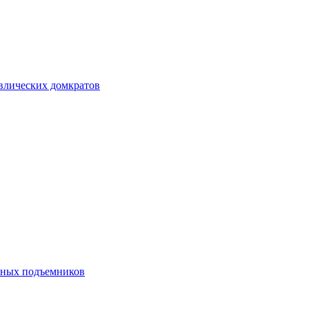
авлических домкратов
ечных подъемников