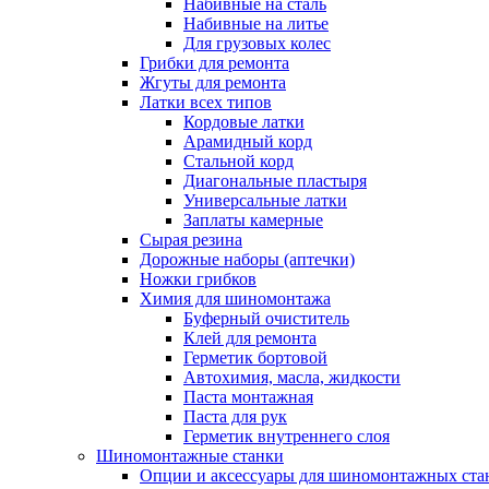
Набивные на сталь
Набивные на литье
Для грузовых колес
Грибки для ремонта
Жгуты для ремонта
Латки всех типов
Кордовые латки
Арамидный корд
Стальной корд
Диагональные пластыря
Универсальные латки
Заплаты камерные
Сырая резина
Дорожные наборы (аптечки)
Ножки грибков
Химия для шиномонтажа
Буферный очиститель
Клей для ремонта
Герметик бортовой
Автохимия, масла, жидкости
Паста монтажная
Паста для рук
Герметик внутреннего слоя
Шиномонтажные станки
Опции и аксессуары для шиномонтажных ста