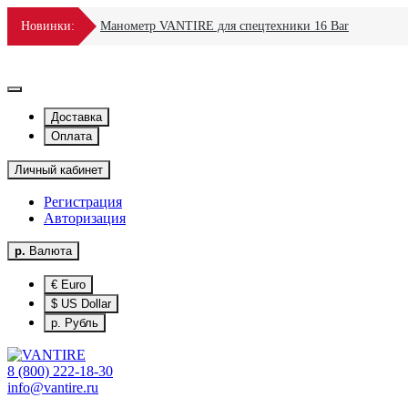
Новинки:
Манометр VANTIRE для спецтехники 16 Bar
Доставка
Оплата
Личный кабинет
Регистрация
Авторизация
р.
Валюта
€ Euro
$ US Dollar
р. Рубль
8 (800) 222-18-30
info@vantire.ru